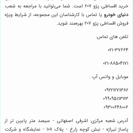
خرید اقساطی پژو 207 است. شما می‌توانید با مراجعه به شعب
دنیای خودرو
یا تماس با کارشناسان این مجموعه، از شرایط ویژه
فروش اقساطی پژو 207 بهره‌مند شوید.
تلفن های تماس:
021-37664
021-88504171
موبایل و واتس آپ :
09221271382
09909511373
09300648006
آدرس شعبه مرکزی: اشرفی اصفهانی - سیصد متر پایین تر از
پاساژ تیراژه - نبش کوچه زارع - پلاک 108 - نمایشگاه و شرکت