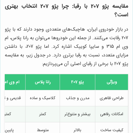
مقایسه پژو 207 با رقبا: چرا پژو 207 انتخاب بهتری
است؟
در بازار خودروی ایران، هاچبک‌های متعددی وجود دارند که با پژو
207 رقابت می‌کنند. از جمله این خودروها می‌توان به رانا پلاس، ام
وی ام 315 و سایپا کوییک اشاره کرد. اما پژو 207، با داشتن
مزایای متعدد، نسبت به رقبا برتری دارد. در جدول زیر، به مقایسه
پژو 207 با برخی از رقبای اصلی آن می‌پردازیم:
ویژگی
پژو 207
رانا پلاس
ام وی ام 315
طراحی ظاهری
مدرن و جذاب
کلاسیک و ساده
قدیمی و تکرا
امکانات رفاهی
بیشتر و متنوع‌تر
کمتر
کمتر
کیفیت ساخت
بالاتر
متوسط
پایین‌تر