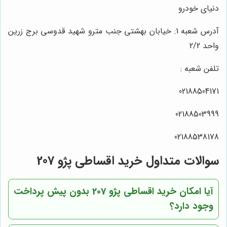
دنیای خودرو
آدرس شعبه 1: خیابان بهشتی جنب مترو شهید قدوسی برج زرین
واحد 2/2
تلفن شعبه :
02188504171
02188503999
02188538178
سوالات متداول خرید اقساطی پژو 207
آیا امکان خرید اقساطی پژو 207 بدون پیش پرداخت
وجود دارد؟