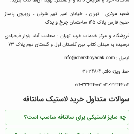
سانتافه خود را افزایش داده و از عملکرد بهینه آن‌ها لذت ببرید.
شعبه مرکزی : تهران ، خیابان امیر کبیر شرقی ، روبروی پاساژ
خلیج فارس پلاک ۱۴۵ ساختمان
چرخ و یدک
.
فروشگاه و مرکز خدمات غرب تهران : سعادت آباد بلوار فرحزادی
نرسیده به میدان کتاب بین گلستان اول و گلستان دوم پلاک 73
ایمیل : info@charkhoyadak.com
خط ویژه دفتر: 34804-021
021-33444002 021-33444003
سوالات متداول خرید لاستیک سانتافه
چه سایز لاستیکی برای سانتافه مناسب است؟