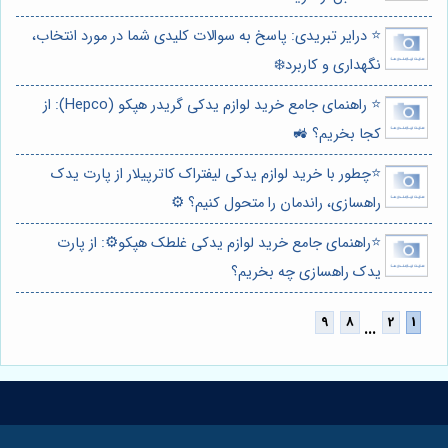
⭐️ درایر تبریدی: پاسخ به سوالات کلیدی شما در مورد انتخاب،
نگهداری و کاربرد❄️
⭐️ راهنمای جامع خرید لوازم یدکی گریدر هپکو (Hepco): از
کجا بخریم؟ 🚜
⭐️چطور با خرید لوازم یدکی لیفتراک کاترپیلار از پارت یدک
راهسازی، راندمان را متحول کنیم؟ ⚙️
⭐️راهنمای جامع خرید لوازم یدکی غلطک هپکو⚙️: از پارت
یدک راهسازی چه بخریم؟
...