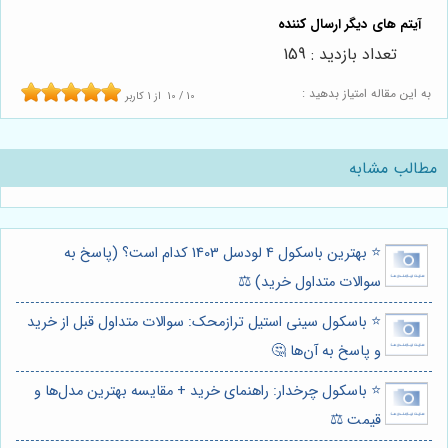
تعداد بازدید : 159
به این مقاله امتیاز بدهید :
10
/
10
از
1
کاربر
مطالب مشابه
⭐️ بهترین باسکول 4 لودسل 1403 کدام است؟ (پاسخ به
سوالات متداول خرید) ⚖️
⭐️ باسکول سینی استیل ترازمحک: سوالات متداول قبل از خرید
و پاسخ به آن‌ها 🤔
⭐️ باسکول چرخدار: راهنمای خرید + مقایسه بهترین مدل‌ها و
قیمت ⚖️