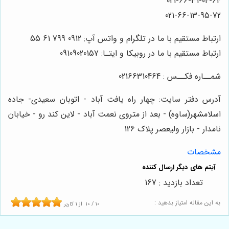
021-66-31-04-64
021-66-13-95-72
ارتباط مستقیم با ما در تلگرام و واتس آپ: 0912 799 61 55
ارتباط مستقیم با ما در روبیکا و ایتـا: 09109020157
شمــاره فکــس : 02166310464
آدرس دفتر سایت: چهار راه یافت آباد - اتوبان سعیدی- جاده
اسلامشهر(ساوه) - بعد از متروی نعمت آباد - لاین کند رو - خیابان
نامدار - بازار ولیعصر پلاک 126
مشخصات
تعداد بازدید : 167
به این مقاله امتیاز بدهید :
10
/
10
از
1
کاربر