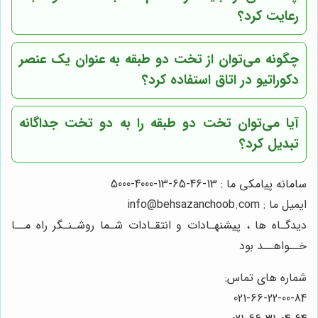
رعایت کرد؟
چگونه می‌توان از تخت دو طبقه به عنوان یک عنصر
دکوراتیو در اتاق استفاده کرد؟
آیا می‌توان تخت دو طبقه را به دو تخت جداگانه
تبدیل کرد؟
سامانه پیامکی ما : 13-46-65-13-4000-5000
ایمیل ما : info@behsazanchoob.com
دیدگـاه ها ، پیشنهـادات و انتقـادات شـما روشـنـگر راه مــا
خــواهــد بود
شماره های تماس:
021-66-22-00-84