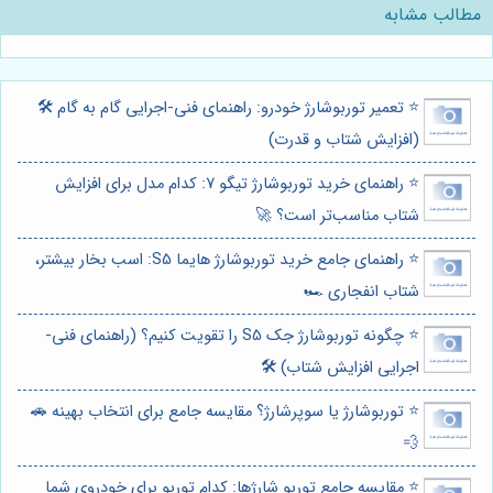
مطالب مشابه
⭐️ تعمیر توربوشارژ خودرو: راهنمای فنی-اجرایی گام به گام 🛠️
(افزایش شتاب و قدرت)
⭐️ راهنمای خرید توربوشارژ تیگو 7: کدام مدل برای افزایش
شتاب مناسب‌تر است؟ 🚀
⭐️ راهنمای جامع خرید توربوشارژ هایما S5: اسب بخار بیشتر،
شتاب انفجاری 🏎️
⭐️ چگونه توربوشارژ جک S5 را تقویت کنیم؟ (راهنمای فنی-
اجرایی افزایش شتاب) 🛠️
⭐️ توربوشارژ یا سوپرشارژ؟ مقایسه جامع برای انتخاب بهینه 🚗
💨
⭐️ مقایسه جامع توربو شارژها: کدام توربو برای خودروی شما