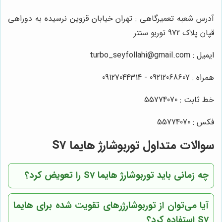
آدرس شعبه تعمیرگاهی : تهران خیابان قزوین نرسیده به دوراهی
قپان پلاک 972 توربو سنتر
ایمیل : turbo_seyfollahi@gmail.com
همراه : 09212068607 - 09127044314
خط ثابت : 55774070
فکس : 55774070
سوالات متداول توربوشارژ هایما S7
چه زمانی باید توربوشارژ هایما S7 را تعویض کرد؟
آیا می‌توان از توربوشارژرهای تقویت شده برای هایما
S7 استفاده کرد؟