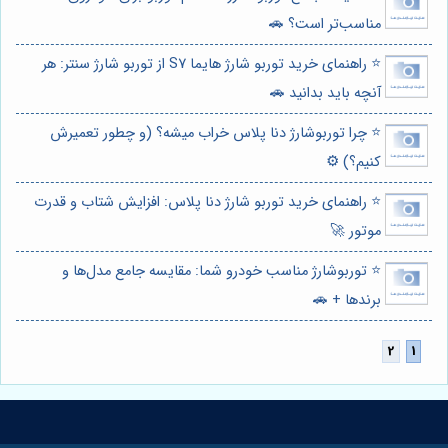
مناسب‌تر است؟ 🚗
⭐️ راهنمای خرید توربو شارژ هایما S7 از توربو شارژ سنتر: هر
آنچه باید بدانید 🚗
⭐️ چرا توربوشارژ دنا پلاس خراب میشه؟ (و چطور تعمیرش
کنیم؟) ⚙️
⭐️ راهنمای خرید توربو شارژ دنا پلاس: افزایش شتاب و قدرت
موتور 🚀
⭐️ توربوشارژ مناسب خودرو شما: مقایسه جامع مدل‌ها و
برندها + 🚗