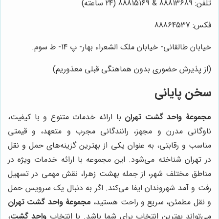
تلفن: 88813689 & 88815169 (24 ساعته)
فکس: 88864537
خیابان طالقانی- خیابان ملک الشعراء بهار- پ 14- ط سوم.
(از پذیرش حضوری بدون هماهنگی قبلی معذوریم)
سخن پایانی
مجموعۀ واحد گشت تهران
با ارائه خدمات متنوع و با کیفیت،
ناوگانی مدرن و مجهز، رانندگانی مجرب و متعهد، و قیمتی
مناسب و رقابتی، به عنوان یکی از بهترین گزینه‌های حمل و نقل
در تهران شناخته می‌شود. این مجموعه با ارائه خدمات ویژه در
مناطق مختلف شهر، از جمله بهشت زهرا، نقش مهمی در تسهیل
رفت و آمد شهروندان ایفا می‌کند. اگر به دنبال یک سرویس حمل
و نقل مطمئن، سریع و راحت هستید،
مجموعۀ واحد گشت تهران
می‌تواند بهترین انتخاب برای شما باشد. با انتخاب
واحد گشت
،