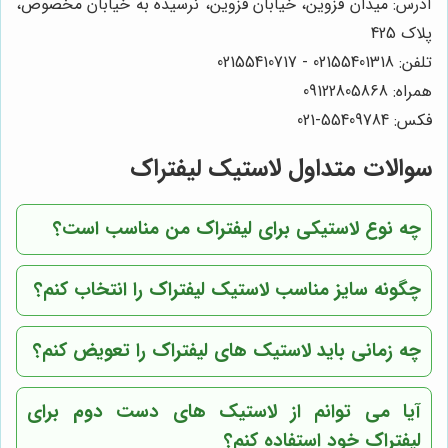
آدرس: میدان قزوین، خیابان قزوین، نرسیده به خیابان مخصوص،
پلاک 425
تلفن: 02155401318 - 02155410717
همراه: 09122805868
فکس: 55409784-021
سوالات متداول لاستیک لیفتراک
چه نوع لاستیکی برای لیفتراک من مناسب است؟
چگونه سایز مناسب لاستیک لیفتراک را انتخاب کنم؟
چه زمانی باید لاستیک های لیفتراک را تعویض کنم؟
آیا می توانم از لاستیک های دست دوم برای
لیفتراک خود استفاده کنم؟