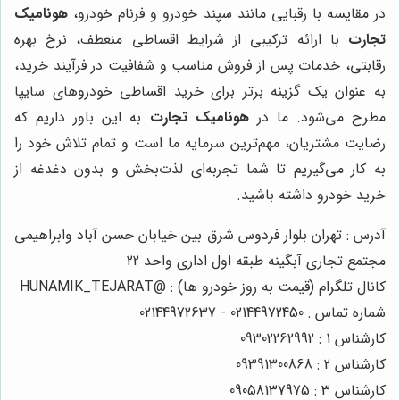
در مقایسه با رقبایی مانند سپند خودرو و فرنام خودرو،
هونامیک
تجارت
با ارائه ترکیبی از شرایط اقساطی منعطف، نرخ بهره
رقابتی، خدمات پس از فروش مناسب و شفافیت در فرآیند خرید،
به عنوان یک گزینه برتر برای خرید اقساطی خودروهای سایپا
مطرح می‌شود. ما در
هونامیک تجارت
به این باور داریم که
رضایت مشتریان، مهم‌ترین سرمایه ما است و تمام تلاش خود را
به کار می‌گیریم تا شما تجربه‌ای لذت‌بخش و بدون دغدغه از
خرید خودرو داشته باشید.
آدرس : تهران بلوار فردوس شرق بین خیابان حسن آباد وابراهیمی
مجتمع تجاری آبگینه طبقه اول اداری واحد 22
کانال تلگرام (قیمت به روز خودرو ها) : @HUNAMIK_TEJARAT
شماره تماس : 02144972450 - 02144972637
کارشناس 1 : 09302262992
کارشناس 2 : 09391300868
کارشناس 3 : 09058137975