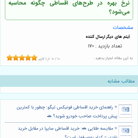
نرخ بهره در طرح‌های اقساطی چگونه محاسبه
می‌شود؟
مشخصات
تعداد بازدید : 170
به این مقاله امتیاز بدهید :
10
/
10
از
1
کاربر
مطالب مشابه
⭐️ راهنمای خرید اقساطی فونیکس تیگو: چطور با کمترین
پیش پرداخت صاحب خودرو شوید؟ 🚗
⭐️ مقایسه طلایی 🚗: خرید اقساطی سایپا در مقابل خرید
نقدی – کدام به‌صرفه‌تر است؟