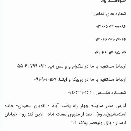
خـواهــد بود
شماره های تماس:
021-66-22-00-84
021-66-31-04-64
021-66-13-95-72
ارتباط مستقیم با ما در تلگرام و واتس آپ: 0912 799 61 55
ارتباط مستقیم با ما در روبیکا و ایتـا: 09109020157
شمــاره فکــس : 02166310464
آدرس دفتر سایت: چهار راه یافت آباد - اتوبان سعیدی- جاده
اسلامشهر(ساوه) - بعد از متروی نعمت آباد - لاین کند رو - خیابان
نامدار - بازار ولیعصر پلاک 126