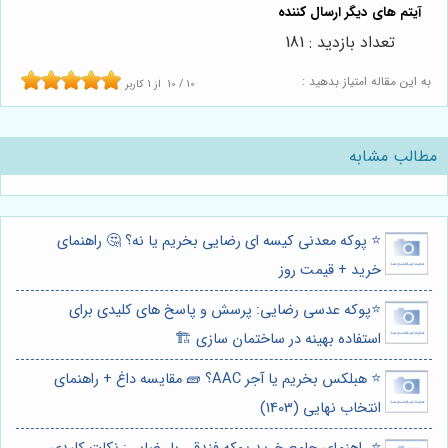
تعداد بازدید : 181
به این مقاله امتیاز بدهید :
10
/
10
از
1
کاربر
مطالب مشابه
⭐️ پوکه معدنی کیسه ای رضایی بخریم یا نه؟ 🤔 راهنمای
خرید + قیمت روز
⭐️پوکه عدسی رضایی: پرسش و پاسخ های کلیدی برای
استفاده بهینه در ساختمان سازی 🏗️
⭐️ هبلکس بخریم یا آجر AAC؟ 🧱 مقایسه داغ + راهنمای
انتخاب نهایی (1403)