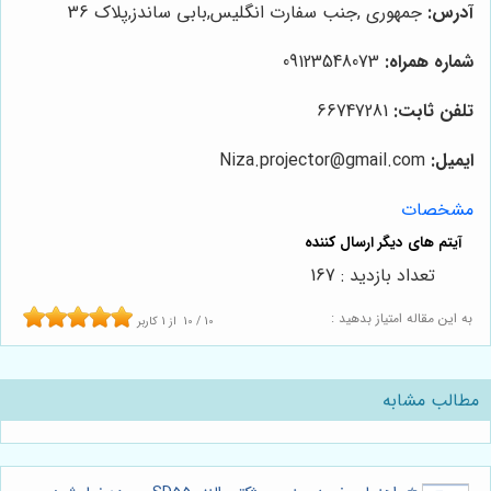
آدرس:
جمهوری ,جنب سفارت انگلیس,بابی ساندز,پلاک 36
شماره همراه:
09123548073
تلفن ثابت:
66747281
ایمیل:
Niza.projector@gmail.com
مشخصات
تعداد بازدید : 167
به این مقاله امتیاز بدهید :
10
/
10
از
1
کاربر
مطالب مشابه