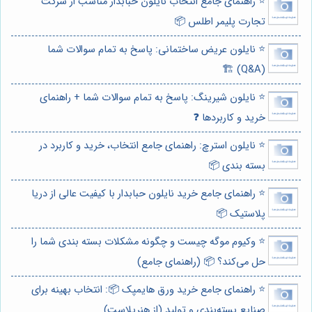
⭐️ راهنمای جامع انتخاب نایلون حبابدار مناسب از شرکت
تجارت پلیمر اطلس 📦
⭐️ نایلون عریض ساختمانی: پاسخ به تمام سوالات شما
(Q&A) 🏗️
⭐️ نایلون شیرینگ: پاسخ به تمام سوالات شما + راهنمای
خرید و کاربردها ❓
⭐️ نایلون استرچ: راهنمای جامع انتخاب، خرید و کاربرد در
بسته بندی 📦
⭐️ راهنمای جامع خرید نایلون حبابدار با کیفیت عالی از دریا
پلاستیک 📦
⭐️ وکیوم موگه چیست و چگونه مشکلات بسته بندی شما را
حل می‌کند؟ 📦 (راهنمای جامع)
⭐️ راهنمای جامع خرید ورق هایمپک 📦: انتخاب بهینه برای
صنایع بسته‌بندی و تولید (از هنرپلاست)