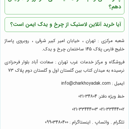
دهم؟
آیا خرید آنلاین لاستیک از
چرخ و یدک
ایمن است؟
شعبه مرکزی : تهران ، خیابان امیر کبیر شرقی ، روبروی پاساژ
خلیج فارس پلاک ۱۴۵ ساختمان چرخ و یدک.
فروشگاه و مرکز خدمات غرب تهران : سعادت آباد بلوار فرحزادی
نرسیده به میدان کتاب بین گلستان اول و گلستان دوم پلاک 73
ایمیل : info@charkhoyadak.com
خط ویژه دفتر: 34804-021
021-33444002 021-33444003
تلگرام . واتساپ . اینستاگرام : 09903480400