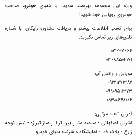
ویژه این مجموعه بهره‌مند شوید. با
دنیای خودرو
، صاحب
خودروی رویایی خود شوید!
برای کسب اطلاعات بیشتر و دریافت مشاوره رایگان، با شماره
تلفن‌های زیر تماس بگیرید:
021-37664
021-88504171
موبایل و واتس آپ:
09221271382
09909511373
09300648006
آدرس شعبه مرکزی:
اشرفی اصفهانی - سیصد متر پایین تر از پاساژ تیراژه - نبش کوچه
زارع - پلاک 108 - نمایشگاه و شرکت دنیای خودرو