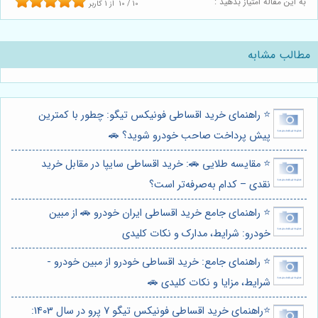
به این مقاله امتیاز بدهید :
10
/
10
از
1
کاربر
مطالب مشابه
⭐️ راهنمای خرید اقساطی فونیکس تیگو: چطور با کمترین
پیش پرداخت صاحب خودرو شوید؟ 🚗
⭐️ مقایسه طلایی 🚗: خرید اقساطی سایپا در مقابل خرید
نقدی – کدام به‌صرفه‌تر است؟
⭐️ راهنمای جامع خرید اقساطی ایران خودرو 🚗 از مبین
خودرو: شرایط، مدارک و نکات کلیدی
⭐️ راهنمای جامع: خرید اقساطی خودرو از مبین خودرو -
شرایط، مزایا و نکات کلیدی 🚗
⭐️راهنمای خرید اقساطی فونیکس تیگو 7 پرو در سال 1403: