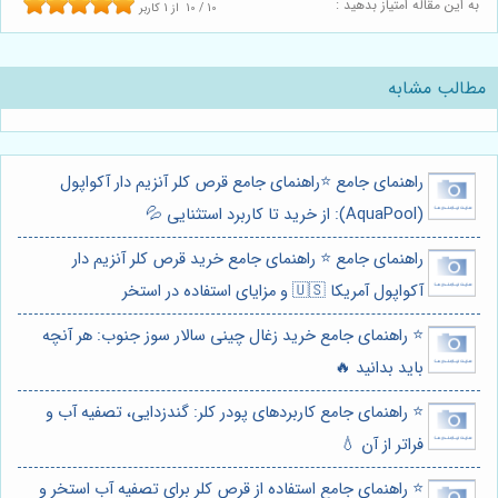
به این مقاله امتیاز بدهید :
10
/
10
از
1
کاربر
مطالب مشابه
راهنمای جامع ⭐️راهنمای جامع قرص کلر آنزیم دار آکواپول
(AquaPool): از خرید تا کاربرد استثنایی 💦
راهنمای جامع ⭐️ راهنمای جامع خرید قرص کلر آنزیم دار
آکواپول آمریکا 🇺🇸 و مزایای استفاده در استخر
⭐️ راهنمای جامع خرید زغال چینی سالار سوز جنوب: هر آنچه
باید بدانید 🔥
⭐️ راهنمای جامع کاربردهای پودر کلر: گندزدایی، تصفیه آب و
فراتر از آن 💧
⭐️ راهنمای جامع استفاده از قرص کلر برای تصفیه آب استخر و