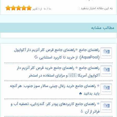
به این مقاله امتیاز بدهید :
10
/
10
از
1
کاربر
مطالب مشابه
راهنمای جامع ⭐️راهنمای جامع قرص کلر آنزیم دار آکواپول
(AquaPool): از خرید تا کاربرد استثنایی 💦
راهنمای جامع ⭐️ راهنمای جامع خرید قرص کلر آنزیم دار
آکواپول آمریکا 🇺🇸 و مزایای استفاده در استخر
⭐️ راهنمای جامع خرید زغال چینی سالار سوز جنوب: هر آنچه
باید بدانید 🔥
⭐️ راهنمای جامع کاربردهای پودر کلر: گندزدایی، تصفیه آب و
فراتر از آن 💧