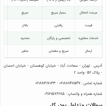
سرعت انحلال
بسیار سریع
سریع
قیمت
رقابتی
بالاتر
خدمات مشاوره
تخصصی و رایگان
محدود
ارسال
سریع و مطمئن
متغیر
آدرس : تهران - سعادت آباد - خیابان کوهستان - خیابان احسان
- پلاک 52 -واحد 2
شماره تماس : 02188848547 - 02188317033
شماره همراه و واتساپ : 09121576285
سوالات متداول پودر کلر