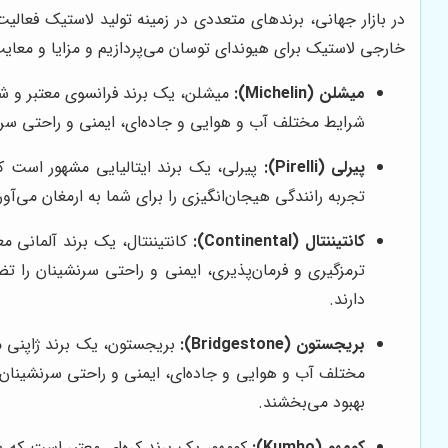
در بازار جهانی، برندهای متعددی در زمینه تولید لاستیک فعال
خارجی لاستیک برای هیوندای توسان می‌پردازیم و مزایا و معایب
میشلن (Michelin):
میشلن، یک برند فرانسوی معتبر و شن
شرایط مختلف آب و هوایی و جاده‌ای، ایمنی و راحتی سرنشی
پیرلی (Pirelli):
پیرلی، یک برند ایتالیایی مشهور است که 
تجربه رانندگی هیجان‌انگیزی را برای شما به ارمغان می‌آ
کانتیننتال (Continental):
کانتیننتال، یک برند آلمانی مع
ترمزگیری و فرمان‌پذیری، ایمنی و راحتی سرنشینان را ت
دارند.
بریجستون (Bridgestone):
بریجستون، یک برند ژاپنی مع
مختلف آب و هوایی و جاده‌ای، ایمنی و راحتی سرنشینان ر
بهبود می‌بخشند.
کومهو (Kumho):
کومهو، یک برند کره‌ای معتبر است که ب