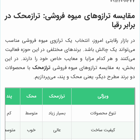
09122090477
مقایسه ترازوهای میوه فروشی: ترازمحک در
برابر رقبا
در بازار رقابتی امروز، انتخاب یک ترازوی میوه فروشی مناسب
می‌تواند یک چالش باشد. برندهای مختلفی در این حوزه فعالیت
می‌کنند و هر کدام مزایا و معایب خاص خود را دارند. در این
بخش، به مقایسه ترازوهای میوه فروشی
ترازمحک
با محصولات
دو برند مطرح دیگر، یعنی محک و پند، می‌پردازیم.
ویژگی
ترازمحک
محک
پند
تنوع محصولات
بسیار زیاد
متوسط
کم
کیفیت ساخت
عالی
خوب
متوسط