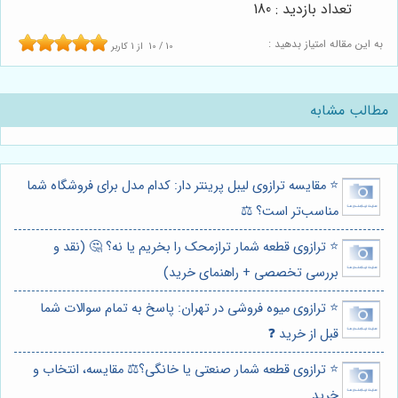
تعداد بازدید : 180
به این مقاله امتیاز بدهید :
10
/
10
از
1
کاربر
مطالب مشابه
⭐️ مقایسه ترازوی لیبل پرینتر دار: کدام مدل برای فروشگاه شما
مناسب‌تر است؟ ⚖️
⭐️ ترازوی قطعه شمار ترازمحک را بخریم یا نه؟ 🤔 (نقد و
بررسی تخصصی + راهنمای خرید)
⭐️ ترازوی میوه فروشی در تهران: پاسخ به تمام سوالات شما
قبل از خرید ❓
⭐️ ترازوی قطعه شمار صنعتی یا خانگی؟⚖️ مقایسه، انتخاب و
خرید