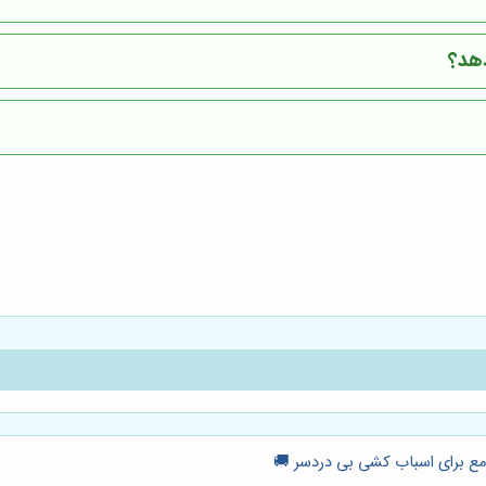
دهد؟
امع برای اسباب کشی بی دردسر 🚚