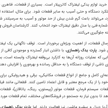
 خرید لوازم یدکی لیفتراک کاترپیلار است. بسیاری از قطعات، ظاهری م
ملکرد دستگاه و حتی آسیب به سایر قطعات شود. برای مثال، استفاده 
ارد، می‌تواند باعث گرم شدن بیش از حد موتور و آسیب به سرسیلندر ش
شماره فنی یا مدل دقیق لیفتراک خود انتخاب کنند. کارشناسان فروش
پ
ه جلوگیری می‌کنند.
سال قطعات، از اهمیت ویژه‌ای برخوردار است. توقف ناگهانی یک لیفتر
ی شود.
پارت یدک راهسازی
، با داشتن انبار گسترده و موجودی کافی از 
ی که عملیات روزانه آن‌ها به کارکرد بی‌وقفه لیفتراک وابسته است، 
اشی از توقف دستگاه را به حداقل رسانده و بهره‌وری را افزایش دهند
‌ای کامل و جامع از انواع قطعات مکانیکی، برقی و هیدرولیکی برای 
خود را از یک مرجع معتبر و قابل اعتماد تامین کنند. قطعاتی مانند 
عات سیستم فرمان، قطعات موتور (پیستون، رینگ، یاتاقان)، قطعات
د تا بدون نیاز به جستجو در فروشگاه‌های مختلف، تمام قطعات مورد نی
آریا دیزل و پیشرو ماشین نیز فعالیت دارند. اما
پارت یدک راهسازی
ب