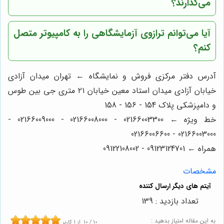
می‌گذارند؟
آیا می‌توانم ترازوی آزمایشگاهی را به کامپیوتر متصل
کنم؟
آدرس دفتر مرکزی فروش و نمایشگاه ← تهران میدان آزادی
خیابان آزادی میدان استاد معین خیابان ۲۱ متری جی بین طوس
و دامپزشکی پلاک 154 - 156 - 158
خط ویژه ← 02166003300 - 02166008000 - 02166009000 -
02166003000 - 02166006600
همراه ← 09123124701 - 09122108002
مشخصات
تعداد بازدید : 139
به این مقاله امتیاز بدهید :
10
/
10
از
1
کاربر