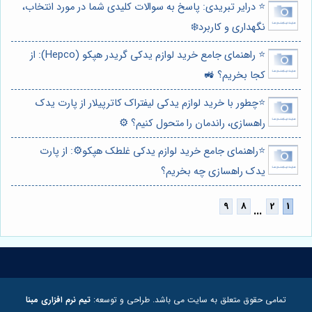
⭐️ درایر تبریدی: پاسخ به سوالات کلیدی شما در مورد انتخاب،
نگهداری و کاربرد❄️
⭐️ راهنمای جامع خرید لوازم یدکی گریدر هپکو (Hepco): از
کجا بخریم؟ 🚜
⭐️چطور با خرید لوازم یدکی لیفتراک کاترپیلار از پارت یدک
راهسازی، راندمان را متحول کنیم؟ ⚙️
⭐️راهنمای جامع خرید لوازم یدکی غلطک هپکو⚙️: از پارت
یدک راهسازی چه بخریم؟
...
تمامی حقوق متعلق به سایت می باشد. طراحی و توسعه:
تیم نرم افزاری مبنا