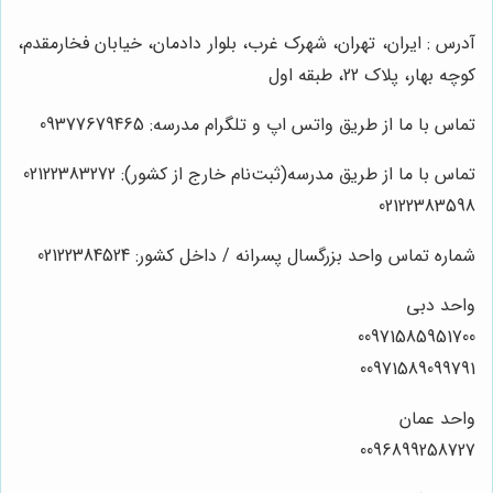
آدرس : ایران، تهران، شهرک غرب، بلوار دادمان، خیابان فخارمقدم،
کوچه بهار، پلاک 22، طبقه اول
تماس با ما از طریق واتس اپ و تلگرام مدرسه: 09377679465
تماس با ما از طریق مدرسه(ثبت‌نام خارج از کشور): 02122383272
02122383598
شماره تماس واحد بزرگسال پسرانه / داخل کشور: 02122384524
واحد دبی
00971585951700
00971589099791
واحد عمان
0096899258727