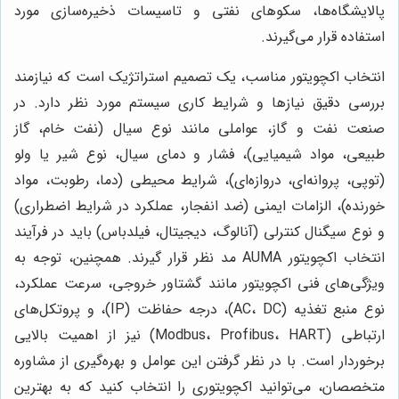
پالایشگاه‌ها، سکوهای نفتی و تاسیسات ذخیره‌سازی مورد
استفاده قرار می‌گیرند.
انتخاب اکچویتور مناسب، یک تصمیم استراتژیک است که نیازمند
بررسی دقیق نیازها و شرایط کاری سیستم مورد نظر دارد. در
صنعت نفت و گاز، عواملی مانند نوع سیال (نفت خام، گاز
طبیعی، مواد شیمیایی)، فشار و دمای سیال، نوع شیر یا ولو
(توپی، پروانه‌ای، دروازه‌ای)، شرایط محیطی (دما، رطوبت، مواد
خورنده)، الزامات ایمنی (ضد انفجار، عملکرد در شرایط اضطراری)
و نوع سیگنال کنترلی (آنالوگ، دیجیتال، فیلدباس) باید در فرآیند
انتخاب اکچویتور AUMA مد نظر قرار گیرند. همچنین، توجه به
ویژگی‌های فنی اکچویتور مانند گشتاور خروجی، سرعت عملکرد،
نوع منبع تغذیه (AC، DC)، درجه حفاظت (IP)، و پروتکل‌های
ارتباطی (Modbus، Profibus، HART) نیز از اهمیت بالایی
برخوردار است. با در نظر گرفتن این عوامل و بهره‌گیری از مشاوره
متخصصان، می‌توانید اکچویتوری را انتخاب کنید که به بهترین