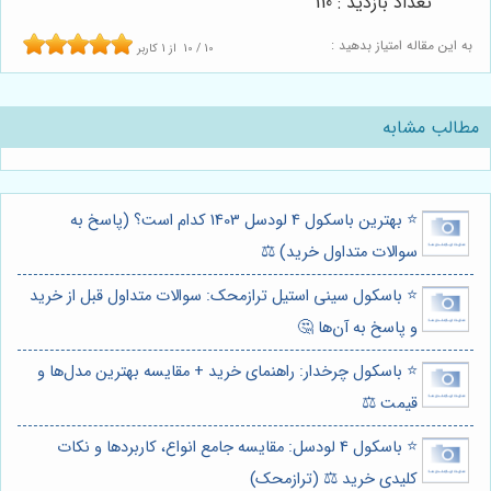
تعداد بازدید : 110
به این مقاله امتیاز بدهید :
10
/
10
از
1
کاربر
مطالب مشابه
⭐️ بهترین باسکول 4 لودسل 1403 کدام است؟ (پاسخ به
سوالات متداول خرید) ⚖️
⭐️ باسکول سینی استیل ترازمحک: سوالات متداول قبل از خرید
و پاسخ به آن‌ها 🤔
⭐️ باسکول چرخدار: راهنمای خرید + مقایسه بهترین مدل‌ها و
قیمت ⚖️
⭐️ باسکول 4 لودسل: مقایسه جامع انواع، کاربردها و نکات
کلیدی خرید ⚖️ (ترازمحک)