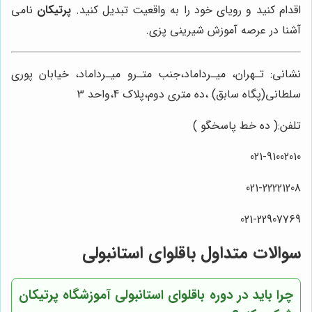
اقدام کنید و رویای خود را به واقعیت تبدیل کنید.
پرتیکان
نامی
آشنا در عرصه آموزش شیرینی پزی.
نشانی: تـهران، میـرداماد،جنب متـرو میـرداماد، خیابان پوری
سلطانی(پگاه سابق) ،ده متری دوم،پلاک 4،واحد 3
تلفن:( ده خط پاسخگو )
021-91002010
021-22221208
021-22907769
سوالات متداول باقلوای استانبولی
چرا باید در دوره باقلوای استانبولی آموزشگاه پرتیکان