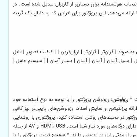
ک انتخاب هوشمندانه برای بسیاری از کاربران تبدیل شده است. در
ا ارائه می‌دهد. این پروژکتور برای افرادی که به دنبال یک گزینه
SD550 | XGIMI | |---|---|---|---|---| | قیمت | مقرون به صرفه | گران‌تر | گران‌تر | ارزان‌ترین | | کیفیت تصویر | قابل
 | بسیار آسان | آسان | آسان | بسیار آسان | | سیستم عامل |
رزولوشن:
رزولوشن پروژکتور را با توجه به نوع استفاده خود
ارائه پرزنتیشن و نمایش اسناد، رزولوشن‌های پایین‌تر نیز کافی
وژکتور در محیط‌های روشن استفاده کنید، پروژکتوری با روشنایی
اطمینان حاصل کنید که پروژکتور دارای درگاه‌های مورد نیاز شما است. HDMI، USB و AV از جمله
س از مدتی نیاز به تعویض دارند. *
قیمت:
قیمت پروژکتور را با