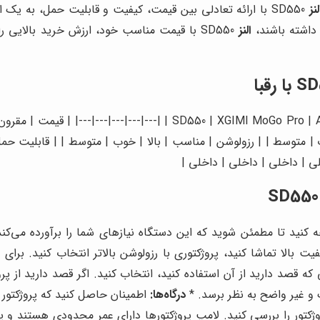
لنز
SD550 با ارائه تعادلی بین قیمت، کیفیت و قابلیت حمل، به ی
 داشته باشند،
النز
SD550 با قیمت مناسب خود، ارزش خرید بالایی ر
| ویژگی | النز  MoGo Pro | Anker Nebula Capsule II | ViewSonic M1 Mini
 | متوسط | | رزولوشن | مناسب | بالا | خوب | متوسط | | قابلیت حمل
خلی | داخلی | داخلی | داخلی |
یت بالا تماشا کنید، پروژکتوری با رزولوشن بالاتر انتخاب کنید. برای 
که قصد دارید از آن استفاده کنید، انتخاب کنید. اگر قصد دارید از پر
 و غیر واضح به نظر برسد. *
درگاه‌ها:
ژکتور را بررسی کنید. لامپ پروژکتورها دارای عمر محدودی هستند و پ