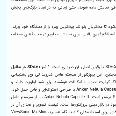
افی نمایش داده شوند، حتی زمانی که در ابعاد بزرگ‌تری پخش
ود تا مشتریان بتوانند بیشترین بهره را از دستگاه خود ببرند.
 انعطاف‌پذیری بالایی برای نمایش تصاویر در محیط‌های مختلف
النز SD550 در مقابل
ه می‌دهد. همچنین، این پروژکتور از سیستم عامل اندروید تی وی پشتیبانی
ت. اگر کیفیت تصویر و امکانات هوشمند برای شما اولویت دارند و
Anker Nebula Capsule II با طراحی استوانه‌ای و قابل حمل خود،
یکی دیگر از رقبای اصلی النز SD550 به شمار می‌رود. کیفیت تصویر و صدای این پروژکتور خوب است، اما قیمت آن نیز از النز SD550 بیشتر است. Anker Nebula Capsule II نیز از سیستم عامل
گزینه‌های موجود در بازار مینی پروژکتورها است. کیفیت تصویر و صدای آن در
حد متوسط است، اما برای استفاده‌های ساده و غیرحرفه‌ای مناسب است. اگر بودجه بسیار محدودی دارید و صرفاً به دنبال یک پروژکتور برای استفاده‌های گاه به گاه هستید، ViewSonic M1 Mini