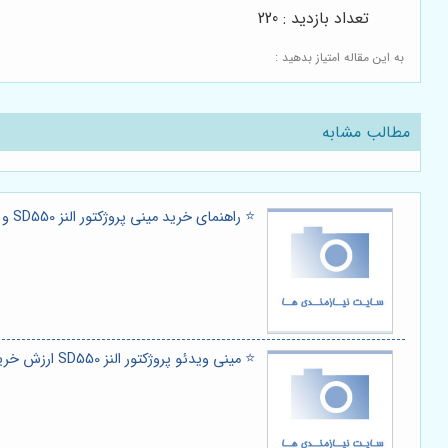
تعداد بازدید : 220
به این مقاله امتیاز بدهید :
مطالب مشابه
⭐️ راهنمای خرید مینی پروژکتور النز SD550 و پرده نمایش: سینما خانگی حرفه‌ای با کمترین هزینه 🎬
⭐️ مینی ویدئو پروژکتور النز SD550 ارزش خرید دارد؟ نقد و بررسی تخصصی با چاشنی راهنمای خرید 🎬