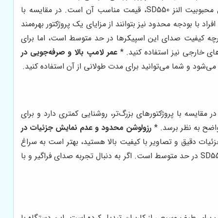
یکی از مهم‌ترین عوامل محبوبیت النز SD550، قیمت مناسب آن است. در مقایسه با
اد با بودجه محدود نیز بتوانند از مزایای یک پروژکتور بهره‌مند
 برطرف می‌کند. اگرچه کیفیت صدای این اسپیکرها در حد متوسط است، اما برای
های خارجی نیز استفاده کنید. *
عمر لامپ بالا و صرفه‌جویی در
 است. این پروژکتور در مقایسه با پروژکتورهای بزرگ‌تر، روشنایی کمتری دارد و برای
اضح به نظر برسد. *
رزولوشن محدود و عدم نمایش جزئیات در
نمایش جزئیات دقیق و تصاویر با کیفیت بالا هستید، بهتر است به سراغ
همانطور که اشاره شد، کیفیت صدای اسپیکر داخلی النز SD550 در حد متوسط است. اگر به دنبال تجربه صدای فراگیر و با
ه انتخابی جذاب برای طیف وسیعی از کاربران تبدیل کرده است. این دستگاه با