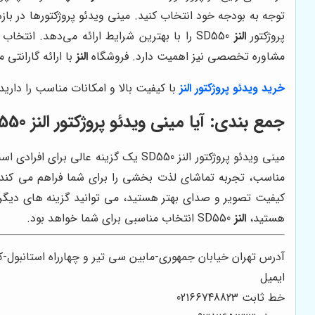
توجه به بودجه خود انتخاب کنید. مینی ویدئو پروژکتورها در ب
پروژکتور
النز
SD550 را با بهترین شرایط ارائه می‌دهد. انتخاب یک فروشگاه معتبر برای خرید ویدئو پروژکتور
مشاوره تخصصی نیز اهمیت دارد. فروشگاه
النز
با ارائه گارانتی
خرید ویدئو پروژکتور
النز
با کیفیت بالا و امکانات مناسب را دارید
جمع بندی: آیا مینی ویدئو پروژکتور النز SD550 ارزش خرید دارد؟
مینی ویدئو پروژکتور النز SD550 یک گ
مناسب، تجربه تماشای لذت بخشی را برای شما فراهم می کند. با
هستید،
النز
SD550 انتخاب مناسبی برای شما خواهد بود.
آدرس تهران خیابان جمهوری-مابین سی تیر و چهارراه استانبول-
ایمیل
خط ثابت 02166748823