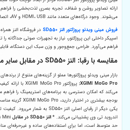
ارائه تصاویر روشن و شفاف، تجربه بصری لذت‌بخشی را فراهم م
می‌شوند. وجود درگاه‌های متعدد مانند HDMI، USB و AV، اتصال به منابع مختلف را به آسانی امکان‌پذیر می‌سازد.
فروش مینی ویدئو پروژکتور النز SD550
در فروشگاه النز همراه 
اسپیکر داخلی این پروژکتور، نیاز به تجهیزات صوتی جداگانه ر
فراهم می‌آورد. طراحی جمع‌وجور و وزن سبک این دستگاه، قابل
مقایسه با رقبا: النز SD550 در مقابل سایر مینی پروژکتورها
بازار مینی ویدئو پروژکتورها مملو از گزینه‌های متنوع از برندهای مختلف است. برا
XGIMI MoGo Pro:
پروژکتور Go Pro
می‌کند که امکان دسترسی به برنامه‌های استریمینگ را فراهم می‌
بودجه بیشتری در اختیار دارید، XGIMI MoGo Pro گزینه مناسب‌تری است. *
اندروید تی وی پشتیبانی می‌کند. *
النز SD550 در مقابل ViewSonic M1 Mini: