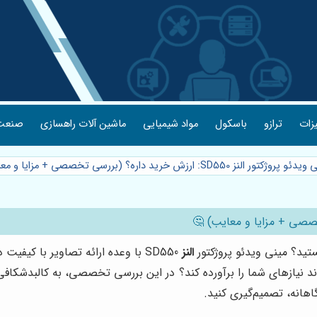
یزات
ترازو
باسکول
مواد شیمیایی
ماشین آلات راهسازی
صنعت 
کتور النز SD550: ارزش خرید داره؟ (بررسی تخصصی + مزایا و معایب) 🤔
تید؟ مینی ویدئو پروژکتور
النز
SD550 با وعده ارائه تصاویر با کیف
واند نیازهای شما را برآورده کند؟ در این بررسی تخصصی، به کالبدشکا
آگاهانه، تصمیم‌گیری کنید.