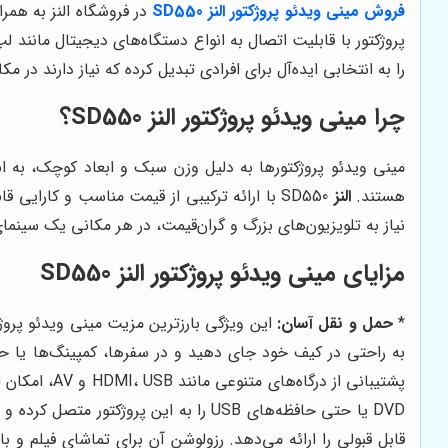
فروش مینی ویدئو پروژکتور النز SD550
در فروشگاه النز به همر
پروژکتور با قابلیت اتصال به انواع دستگاه‌های دیجیتال مانند 
را به انتخابی ایده‌آل برای افرادی تبدیل کرده که نیاز دارند در 
چرا مینی ویدئو پروژکتور النز SD550؟
مینی ویدئو پروژکتورها به دلیل وزن سبک و ابعاد کوچک، به ان
هستند.
النز
SD550 با ارائه ترکیبی از قیمت مناسب و کارا
نیاز به تلویزیون‌های بزرگ و گران‌قیمت، در هر مکانی یک سین
مزایای مینی ویدئو پروژکتور النز SD550
*
حمل و نقل آسان:
به راحتی در کیف خود جای دهید و در سفرها، کمپینگ‌ها یا 
پشتیبانی از
DVD یا حتی حافظه‌های USB را به این پروژکتور متصل کرده و از محتوای مورد علاقه خود لذت ببرید. *
قابل قبولی را ارائه می‌دهد. رزولوشن آن برای تماشای فیلم و 