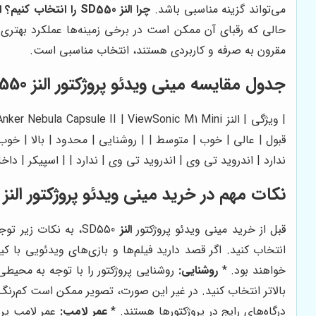
می‌تواند گزینه مناسبی باشد.
چرا النز SD550 را انتخاب کنیم؟
ا
حالی که رقبای آن ممکن است در برخی زمینه‌ها عملکرد بهتری
مقرون به صرفه و کاربردی هستند، انتخاب مناسبی است.
جدول مقایسه مینی ویدئو پروژکتور النز SD550 با رقبا
قبول | عالی | خوب | متوسط | | روشنایی | محدود | بالا | خوب
ندارد | اندروید تی وی | اندروید تی وی | ندارد | | اسپیکر | دا
نکات مهم در خرید مینی ویدئو پروژکتور النز SD550
قبل از خرید مینی ویدئو پروژکتور
النز
SD550، به نکات زیر توجه کنید تا مطمئن شوید که این دستگاه نیازهای شما را برآورده می‌کند: *
انتخاب کنید. اگر قصد دارید فیلم‌ها و بازی‌های ویدئویی با کیف
خواهند بود. *
روشنایی:
روشنایی پروژکتور را با توجه به محیطی 
بالاتر انتخاب کنید. در غیر این صورت، تصویر ممکن است کم‌رنگ
درگاه‌های رایج در پروژکتورها هستند. *
عمر لامپ:
عمر لامپ پرو