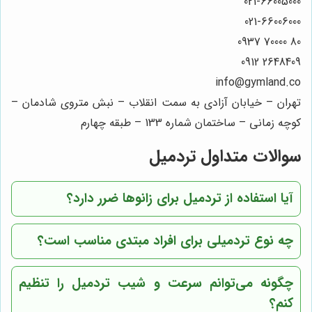
021-66005000
021-66006000
80 70000 0937
2648409 0912
info@gymland.co
تهران – خیابان آزادی به سمت انقلاب – نبش متروی شادمان –
کوچه زمانی – ساختمان شماره 133 – طبقه چهارم
سوالات متداول تردمیل
آیا استفاده از تردمیل برای زانوها ضرر دارد؟
چه نوع تردمیلی برای افراد مبتدی مناسب است؟
چگونه می‌توانم سرعت و شیب تردمیل را تنظیم
کنم؟