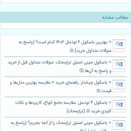
مطالب مشابه
⭐️ بهترین باسکول 4 لودسل 1403 کدام است؟ (پاسخ به
سوالات متداول خرید) ⚖️
⭐️ باسکول سینی استیل ترازمحک: سوالات متداول قبل از خرید
و پاسخ به آن‌ها 🤔
⭐️ باسکول چرخدار: راهنمای خرید + مقایسه بهترین مدل‌ها و
قیمت ⚖️
⭐️ باسکول 4 لودسل: مقایسه جامع انواع، کاربردها و نکات
کلیدی خرید ⚖️ (ترازمحک)
⭐️ باسکول سینی استیل ترازمحک را از کجا بخریم؟ (پاسخ به