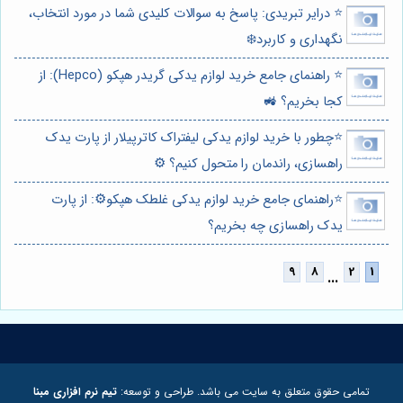
⭐️ درایر تبریدی: پاسخ به سوالات کلیدی شما در مورد انتخاب،
نگهداری و کاربرد❄️
⭐️ راهنمای جامع خرید لوازم یدکی گریدر هپکو (Hepco): از
کجا بخریم؟ 🚜
⭐️چطور با خرید لوازم یدکی لیفتراک کاترپیلار از پارت یدک
راهسازی، راندمان را متحول کنیم؟ ⚙️
⭐️راهنمای جامع خرید لوازم یدکی غلطک هپکو⚙️: از پارت
یدک راهسازی چه بخریم؟
...
تمامی حقوق متعلق به سایت می باشد. طراحی و توسعه:
تیم نرم افزاری مبنا