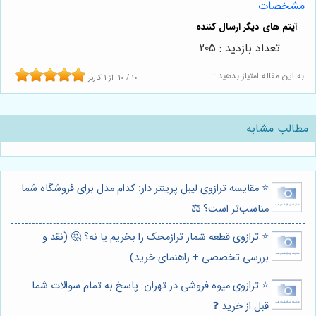
مشخصات
تعداد بازدید : 205
به این مقاله امتیاز بدهید :
10
/
10
از
1
کاربر
مطالب مشابه
⭐️ مقایسه ترازوی لیبل پرینتر دار: کدام مدل برای فروشگاه شما
مناسب‌تر است؟ ⚖️
⭐️ ترازوی قطعه شمار ترازمحک را بخریم یا نه؟ 🤔 (نقد و
بررسی تخصصی + راهنمای خرید)
⭐️ ترازوی میوه فروشی در تهران: پاسخ به تمام سوالات شما
قبل از خرید ❓