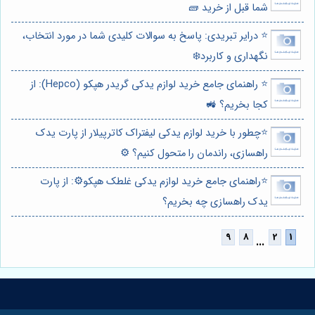
شما قبل از خرید 🧱
⭐️ درایر تبریدی: پاسخ به سوالات کلیدی شما در مورد انتخاب،
نگهداری و کاربرد❄️
⭐️ راهنمای جامع خرید لوازم یدکی گریدر هپکو (Hepco): از
کجا بخریم؟ 🚜
⭐️چطور با خرید لوازم یدکی لیفتراک کاترپیلار از پارت یدک
راهسازی، راندمان را متحول کنیم؟ ⚙️
⭐️راهنمای جامع خرید لوازم یدکی غلطک هپکو⚙️: از پارت
یدک راهسازی چه بخریم؟
...