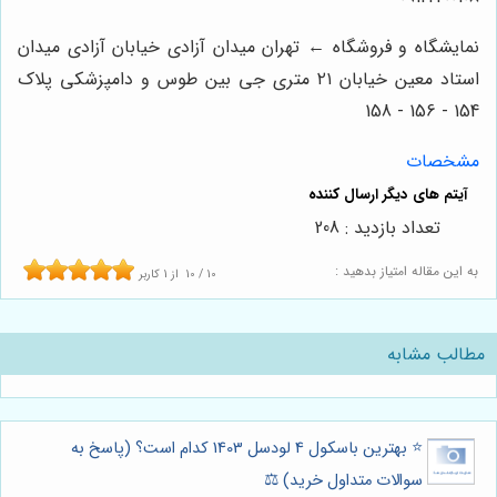
نمایشگاه و فروشگاه ← تهران میدان آزادی خیابان آزادی میدان
استاد معین خیابان ۲۱ متری جی بین طوس و دامپزشکی پلاک
154 - 156 - 158
مشخصات
تعداد بازدید : 208
به این مقاله امتیاز بدهید :
10
/
10
از
1
کاربر
مطالب مشابه
⭐️ بهترین باسکول 4 لودسل 1403 کدام است؟ (پاسخ به
سوالات متداول خرید) ⚖️