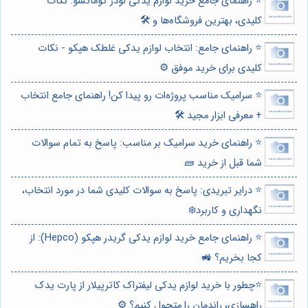
⭐️ راهنمای جامع خرید لوازم یدکی لودر کوماتسو: نکات
کلیدی، بهترین فروشگاه‌ها و 🛠️
⭐️ راهنمای جامع: انتخاب لوازم یدکی غلطک هپکو - نکات
کلیدی برای خرید موفق ⚙️
⭐️ سرامیک مناسب پروژه‌ات رو پیدا کن! راهنمای جامع انتخاب
+ معرفی ابزار مجید 🛠️
⭐️ راهنمای خرید سرامیک بر مناسب: پاسخ به تمام سوالات
شما قبل از خرید 🧱
⭐️ درایر تبریدی: پاسخ به سوالات کلیدی شما در مورد انتخاب،
نگهداری و کاربرد❄️
⭐️ راهنمای جامع خرید لوازم یدکی گریدر هپکو (Hepco): از
کجا بخریم؟ 🚜
⭐️چطور با خرید لوازم یدکی لیفتراک کاترپیلار از پارت یدک
راهسازی، راندمان را متحول کنیم؟ ⚙️