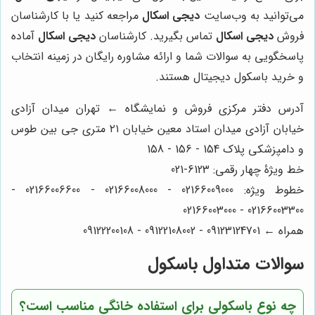
می‌توانید به وب‌سایت
دیجی اسکال
مراجعه کنید یا با کارشناسان
فروش
دیجی اسکال
تماس بگیرید. کارشناسان
دیجی اسکال
آماده
پاسخگویی به سوالات شما و ارائه مشاوره رایگان در زمینه انتخاب
و خرید باسکول دیجیتال هستند.
آدرس دفتر مرکزی فروش و نمایشگاه ← تهران میدان آزادی
خیابان آزادی میدان استاد معین خیابان ۲۱ متری جی بین طوس
و دامپزشکی پلاک 154 - 156 - 158
خط ویژۀ چهار رقمی: 6123-021
خطوط ویژه: 02166009000 - 02166008000 - 02166006600 -
02166003300 - 02166003000
همراه ← 09123124701 - 09122108002 - 09122200108
سوالات متداول باسکول
چه نوع باسکولی برای استفاده خانگی مناسب است؟