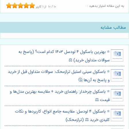
به این مقاله امتیاز بدهید :
10
/
10
از
1
کاربر
مطالب مشابه
⭐️ بهترین باسکول 4 لودسل 1403 کدام است؟ (پاسخ به
سوالات متداول خرید) ⚖️
⭐️ باسکول سینی استیل ترازمحک: سوالات متداول قبل از خرید
و پاسخ به آن‌ها 🤔
⭐️ باسکول چرخدار: راهنمای خرید + مقایسه بهترین مدل‌ها و
قیمت ⚖️
⭐️ باسکول 4 لودسل: مقایسه جامع انواع، کاربردها و نکات
کلیدی خرید ⚖️ (ترازمحک)