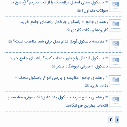
⭐️ باسکول سینی استیل ترازمحک را از کجا بخریم؟ (پاسخ به
سوالات متداول) ⚖️
راهنمای جامع ⭐️ باسکول چرخدار: راهنمای جامع خرید،
کاربردها و نکات کلیدی ⚖️
⭐️ مقایسه باسکول آویز: کدام مدل برای شما مناسب است؟ ⚖️
⭐️ باسکول ایده‌آل را چطور انتخاب کنیم؟ راهنمای جامع خرید
باسکول + معرفی فروشگاه معتبر ⚖️
⭐️ راهنمای جامع | مقایسه و بررسی انواع باسکول محک +
نکات خرید ⚖️
⭐️ راهنمای جامع خرید باسکول پند دقیق: ⚖️ معرفی، مقایسه و
انتخاب بهترین فروشگاه‌ها