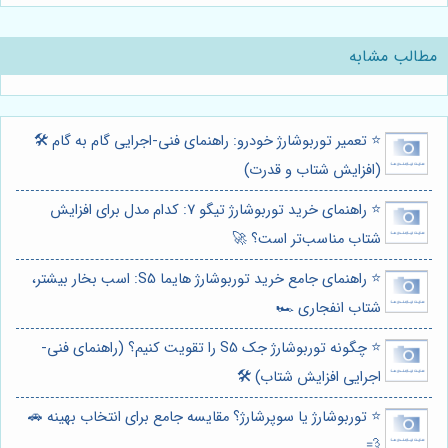
مطالب مشابه
⭐️ تعمیر توربوشارژ خودرو: راهنمای فنی-اجرایی گام به گام 🛠️
(افزایش شتاب و قدرت)
⭐️ راهنمای خرید توربوشارژ تیگو 7: کدام مدل برای افزایش
شتاب مناسب‌تر است؟ 🚀
⭐️ راهنمای جامع خرید توربوشارژ هایما S5: اسب بخار بیشتر،
شتاب انفجاری 🏎️
⭐️ چگونه توربوشارژ جک S5 را تقویت کنیم؟ (راهنمای فنی-
اجرایی افزایش شتاب) 🛠️
⭐️ توربوشارژ یا سوپرشارژ؟ مقایسه جامع برای انتخاب بهینه 🚗
💨