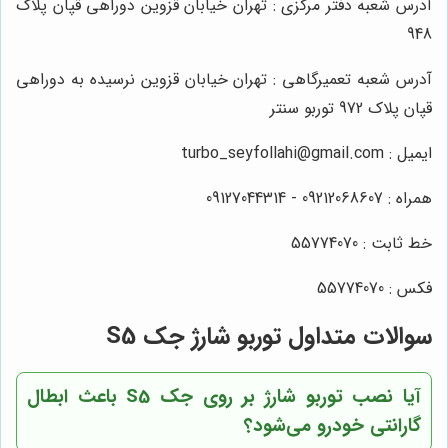
آدرس شعبه دفتر مرکزی : تهران خیابان قزوین دوراهی قپان پلاک
948
آدرس شعبه تعمیرگاهی : تهران خیابان قزوین نرسیده به دوراهی
قپان پلاک 972 توربو سنتر
ایمیل : turbo_seyfollahi@gmail.com
همراه : 09212068607 - 09127044314
خط ثابت : 55774070
فکس : 55774070
سوالات متداول توربو شارژ جک S5
آیا نصب توربو شارژ بر روی جک S5 باعث ابطال
گارانتی خودرو می‌شود؟