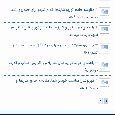
⭐️ مقایسه جامع توربو شارژها: کدام توربو برای خودروی شما
مناسب‌تر است؟ 🚗
⭐️ راهنمای خرید توربو شارژ هایما S7 از توربو شارژ سنتر: هر
آنچه باید بدانید 🚗
⭐️ چرا توربوشارژ دنا پلاس خراب میشه؟ (و چطور تعمیرش
کنیم؟) ⚙️
⭐️ راهنمای خرید توربو شارژ دنا پلاس: افزایش شتاب و قدرت
موتور 🚀
⭐️ توربوشارژ مناسب خودرو شما: مقایسه جامع مدل‌ها و
برندها + 🚗