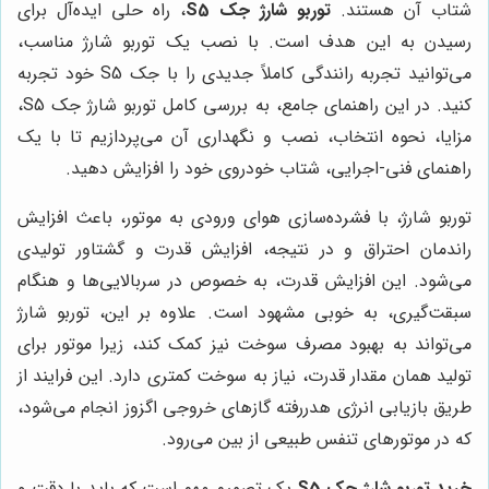
شتاب آن هستند.
توربو شارژ جک S5
، راه حلی ایده‌آل برای
رسیدن به این هدف است. با نصب یک توربو شارژ مناسب،
می‌توانید تجربه رانندگی کاملاً جدیدی را با جک S5 خود تجربه
کنید. در این راهنمای جامع، به بررسی کامل توربو شارژ جک S5،
مزایا، نحوه انتخاب، نصب و نگهداری آن می‌پردازیم تا با یک
راهنمای فنی-اجرایی، شتاب خودروی خود را افزایش دهید.
توربو شارژ، با فشرده‌سازی هوای ورودی به موتور، باعث افزایش
راندمان احتراق و در نتیجه، افزایش قدرت و گشتاور تولیدی
می‌شود. این افزایش قدرت، به خصوص در سربالایی‌ها و هنگام
سبقت‌گیری، به خوبی مشهود است. علاوه بر این، توربو شارژ
می‌تواند به بهبود مصرف سوخت نیز کمک کند، زیرا موتور برای
تولید همان مقدار قدرت، نیاز به سوخت کمتری دارد. این فرایند از
طریق بازیابی انرژی هدررفته گازهای خروجی اگزوز انجام می‌شود،
که در موتورهای تنفس طبیعی از بین می‌رود.
خرید توربو شارژ جک S5
یک تصمیم مهم است که باید با دقت و