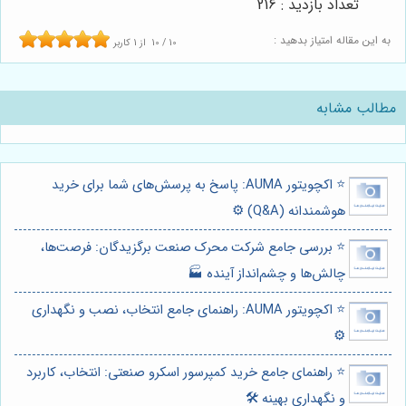
تعداد بازدید : 216
به این مقاله امتیاز بدهید :
10
/
10
از
1
کاربر
مطالب مشابه
⭐️ اکچویتور AUMA: پاسخ به پرسش‌های شما برای خرید
هوشمندانه (Q&A) ⚙️
⭐️ بررسی جامع شرکت محرک صنعت برگزیدگان: فرصت‌ها،
چالش‌ها و چشم‌انداز آینده 🏭
⭐️ اکچویتور AUMA: راهنمای جامع انتخاب، نصب و نگهداری
⚙️
⭐️ راهنمای جامع خرید کمپرسور اسکرو صنعتی: انتخاب، کاربرد
و نگهداری بهینه 🛠️