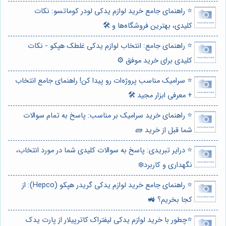
⭐️ راهنمای جامع خرید لوازم یدکی لودر کوماتسو: نکات
کلیدی، بهترین فروشگاه‌ها و 🛠️
⭐️ راهنمای جامع: انتخاب لوازم یدکی غلطک هپکو - نکات
کلیدی برای خرید موفق ⚙️
⭐️ سرامیک مناسب پروژه‌ات رو پیدا کن! راهنمای جامع انتخاب
+ معرفی ابزار مجید 🛠️
⭐️ راهنمای خرید سرامیک بر مناسب: پاسخ به تمام سوالات
شما قبل از خرید 🧱
⭐️ درایر تبریدی: پاسخ به سوالات کلیدی شما در مورد انتخاب،
نگهداری و کاربرد❄️
⭐️ راهنمای جامع خرید لوازم یدکی گریدر هپکو (Hepco): از
کجا بخریم؟ 🚜
⭐️چطور با خرید لوازم یدکی لیفتراک کاترپیلار از پارت یدک