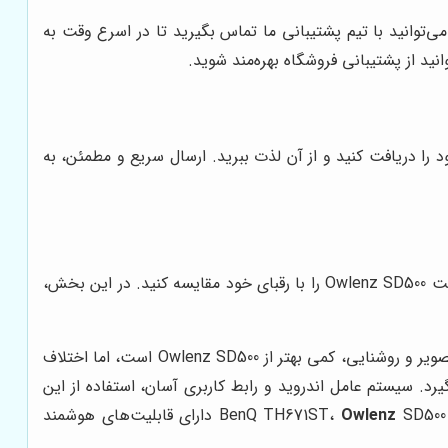
 ارائه می‌دهد. در صورت بروز هرگونه مشکل، می‌توانید با تیم پشتیبانی ما تماس بگیرید تا در اسرع وقت به
د از پشتیبانی فروشگاه بهره‌مند شوید.
ان ممکن، دستگاه خود را دریافت کنید و از آن لذت ببرید. ارسال سریع و مطمئن، به
در بازار ویدئو پروژکتورها، مدل‌های مختلفی از برندهای گوناگون وجود دارند. برای اینکه بتوانید بهترین انتخاب را داشته باشید، لازم است Owlenz SD500 را با رقبای خود مقایسه کنید. در این بخش،
SD500 در مقایسه با Epson EH-TW7100، از نظر قیمت، گزینه مقرون به صرفه‌تری است. Epson EH-TW7100 از نظر کیفیت تصویر و روشنایی، کمی بهتر از Owlenz SD500 است، اما اختلاف
رفی، Owlenz SD500 از نظر قابلیت‌های هوشمند و سهولت استفاده، از Epson EH-TW7100 پیشی می‌گیرد. سیستم عامل اندروید و رابط کاربری آسان، استفاده از این
Owlenz
SD500 دارای قابلیت‌های هوشمند