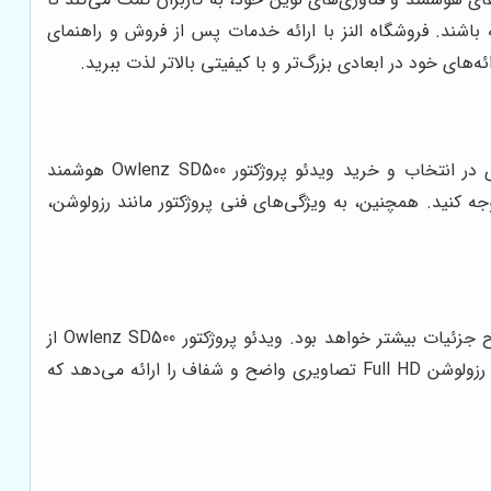
ه باشند. فروشگاه النز با ارائه خدمات پس از فروش و راهنمای
انتخاب یک ویدئو پروژکتور مناسب، نیازمند بررسی دقیق ویژگی‌ها و امکانات مختلف است. در این بخش، به بررسی نکات کلیدی در انتخاب و خرید ویدئو پروژکتور Owlenz SD500 هوشمند
وجه کنید. همچنین، به ویژگی‌های فنی پروژکتور مانند رزولوشن،
رزولوشن تصویر، یکی از مهم‌ترین فاکتورها در انتخاب ویدئو پروژکتور است. هرچه رزولوشن بالاتر باشد، کیفیت تصویر و وضوح جزئیات بیشتر خواهد بود. ویدئو پروژکتور Owlenz SD500 از
رزولوشن Full HD پشتیبانی می‌کند که برای تماشای فیلم‌ها، سریال‌ها و بازی‌های ویدئویی با کیفیت بالا، بسیار مناسب است. رزولوشن Full HD تصاویری واضح و شفاف را ارائه می‌دهد که