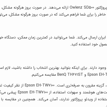
فروشگاه النز، خدمات پس از فروش کاملی را برای ویدئو پروژکتور Owlenz SD500
را برای شما فراهم می‌کند که در صورت بروز هرگونه مشکل، می‌توانی
یدئو پروژکتور Owlenz SD500 را به سراسر ایران ارسال می‌کند. شما می‌توانید در کمترین زم
حصول خود استفاده کنید.
قیمت قابل توجهی دارند. از ط
ز ویدئو پروژکتور ندارند، آسان می‌کند. همچنین در مقایسه با BenQ TH671ST،
.