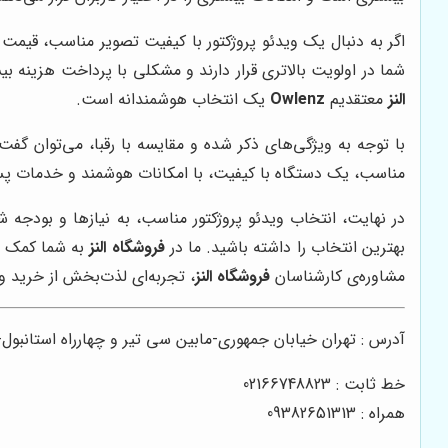
اگر به دنبال یک ویدئو پروژکتور با کیفیت تصویر مناسب، قیم
شما در اولویت بالاتری قرار دارند و مشکلی با پرداخت هزینه بیشتر ندارید، می‌توانید به مدل Epson EH-TW7100 نیز فکر کنید. د
النز
معتقدیم
Owlenz
یک انتخاب هوشمندانه است.
با توجه به ویژگی‌های ذکر شده و مقایسه با رقبا، می‌توان گفت
مناسب، یک دستگاه با کیفیت، با امکانات هوشمند و خدمات پس
در نهایت، انتخاب ویدئو پروژکتور مناسب، به نیازها و بودجه ش
بهترین انتخاب را داشته باشید. ما در
فروشگاه النز
به شما کمک می‌
مشاوره‌ی کارشناسان
فروشگاه النز
، تجربه‌ای لذت‌بخش از خرید وی
آدرس : تهران خیابان جمهوری-مابین سی تیر و چهارراه استانبو
خط ثابت : 02166748823
همراه : 09382651313