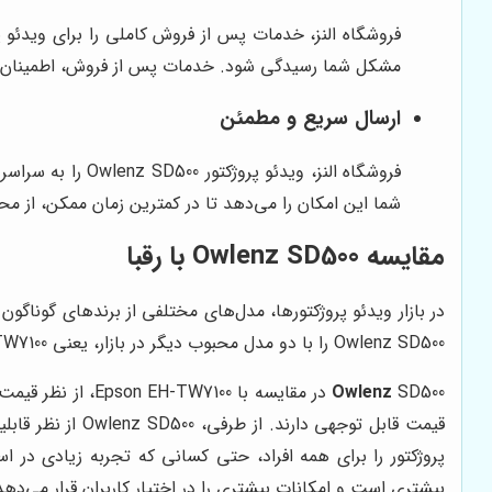
مشکل شما رسیدگی شود. خدمات پس از فروش، اطمینان خاطر 
ارسال سریع و مطمئن
فروشگاه النز، و
شما این امکان را می‌دهد تا در کمترین زمان ممکن، از م
مقایسه Owlenz SD500 با رقبا
Owlenz SD500 را با دو مدل محبوب دیگر در بازار، یعنی Epson EH-TW7100 و BenQ TH671ST مقایسه می‌کنیم.
Owlenz
پروژکتور را برای همه افراد، حتی کسانی که تجربه زیادی در استفاده ا
بیشتری است و امکانات بیشتری را در اختیار کاربران قرار می‌دهد