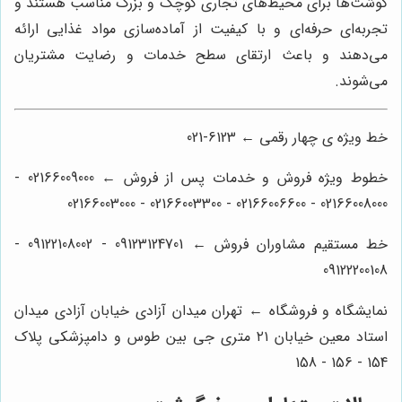
گوشت‌ها برای محیط‌های تجاری کوچک و بزرگ مناسب هستند و
تجربه‌ای حرفه‌ای و با کیفیت از آماده‌سازی مواد غذایی ارائه
می‌دهند و باعث ارتقای سطح خدمات و رضایت مشتریان
می‌شوند.
خط ویژه ی چهار رقمی ← 6123-021
خطوط ویژه فروش و خدمات پس از فروش ← 02166009000 -
02166008000 - 02166006600 - 02166003300 - 02166003000
خط مستقیم مشاوران فروش ← 09123124701 - 09122108002 -
09122200108
نمایشگاه و فروشگاه ← تهران میدان آزادی خیابان آزادی میدان
استاد معین خیابان ۲۱ متری جی بین طوس و دامپزشکی پلاک
154 - 156 - 158