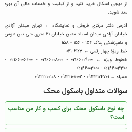
از دیجی اسکال خرید کنید و از کیفیت و خدمات عالی آن بهره
مند شوید.
آدرس دفتر مرکزی فروش و نمایشگاه ← تهران میدان آزادی
خیابان آزادی میدان استاد معین خیابان ۲۱ متری جی بین طوس
و دامپزشکی پلاک 154 - 156 - 158
خط ویژۀ چهار رقمی ← 6123-021
خطوط ویژه ← 02166009000 - 02166008000 - 02166006600 -
02166003300 - 02166003000
همراه ← 09123124701 - 09122108002 - 09122200108
سوالات متداول باسکول محک
چه نوع باسکول محک برای کسب و کار من مناسب
است؟