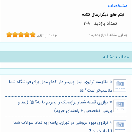
مشخصات
تعداد بازدید : 208
به این مقاله امتیاز بدهید :
10
/
10
از
1
کاربر
مطالب مشابه
⭐️ مقایسه ترازوی لیبل پرینتر دار: کدام مدل برای فروشگاه شما
مناسب‌تر است؟ ⚖️
⭐️ ترازوی قطعه شمار ترازمحک را بخریم یا نه؟ 🤔 (نقد و
بررسی تخصصی + راهنمای خرید)
⭐️ ترازوی میوه فروشی در تهران: پاسخ به تمام سوالات شما
قبل از خرید ❓