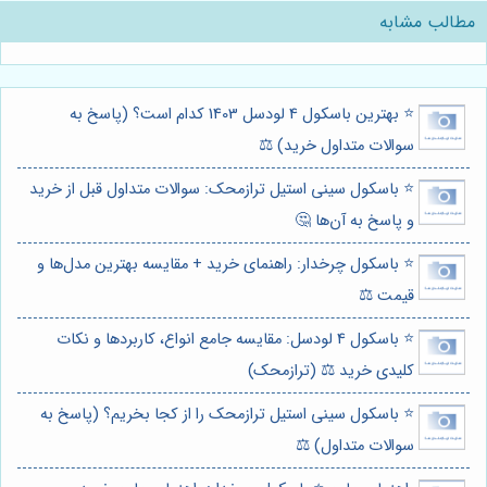
مطالب مشابه
⭐️ بهترین باسکول 4 لودسل 1403 کدام است؟ (پاسخ به
سوالات متداول خرید) ⚖️
⭐️ باسکول سینی استیل ترازمحک: سوالات متداول قبل از خرید
و پاسخ به آن‌ها 🤔
⭐️ باسکول چرخدار: راهنمای خرید + مقایسه بهترین مدل‌ها و
قیمت ⚖️
⭐️ باسکول 4 لودسل: مقایسه جامع انواع، کاربردها و نکات
کلیدی خرید ⚖️ (ترازمحک)
⭐️ باسکول سینی استیل ترازمحک را از کجا بخریم؟ (پاسخ به
سوالات متداول) ⚖️