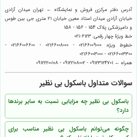
آدرس دفتر مرکزی فروش و نمایشگاه ← تهران میدان آزادی
خیابان آزادی میدان استاد معین خیابان ۲۱ متری جی بین طوس
و دامپزشکی پلاک 154 - 156 - 158
خط ویژۀ چهار رقمی: 6123-021
خطوط ویژه: 02166009000 - 02166008000 - 02166006600 -
02166003300 - 02166003000
همراه ← 09123124701 - 09122108002 - 09122200108
سوالات متداول باسکول بی نظیر
باسکول بی نظیر چه مزایایی نسبت به سایر برندها
دارد؟
چگونه می‌توانم باسکول بی نظیر مناسب برای