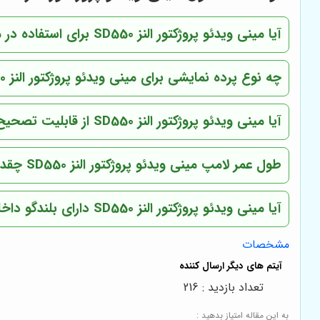
آیا مینی ویدئو پروژکتور النز SD550 برای استفاده در محیط های روشن مناسب است؟
چه نوع پرده نمایشی برای مینی ویدئو پروژکتور النز SD550 مناسب است؟
آیا مینی ویدئو پروژکتور النز SD550 از قابلیت تصحیح کیستون (Keystone Correction) پشتیبانی می کند؟
طول عمر لامپ مینی ویدئو پروژکتور النز SD550 چقدر است؟
آیا مینی ویدئو پروژکتور النز SD550 دارای بلندگو داخلی است؟
مشخصات
تعداد بازدید : 216
به این مقاله امتیاز بدهید :