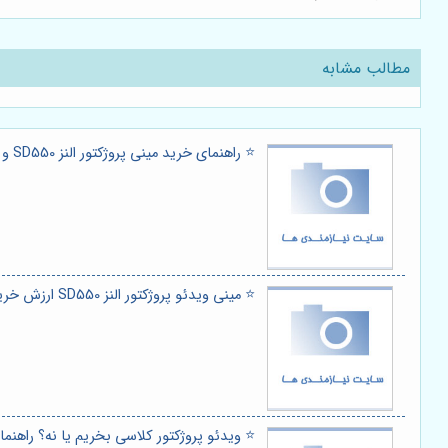
مطالب مشابه
⭐️ راهنمای خرید مینی پروژکتور النز SD550 و پرده نمایش: سینما خانگی حرفه‌ای با کمترین هزینه 🎬
⭐️ مینی ویدئو پروژکتور النز SD550 ارزش خرید دارد؟ نقد و بررسی تخصصی با چاشنی راهنمای خرید 🎬
⭐️ ویدئو پروژکتور کلاسی بخریم یا نه؟ راهنمای