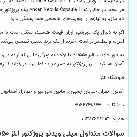
در مقایسه با رقبایی مانند Anker Nebula Capsule II، که بر قابلیت حمل و استفاده در فضای باز تمرکز دارد،
می‌دهد. در حالی که Anker Nebula Capsule II یک پروژکتور جیبی است،
دو مدل، به نیازها و اولویت‌های شخصی شما بستگی دارد.
اگر به دنبال یک پروژکتور ارزان قیمت هستید، ممکن است با م
امن‌تر و مطمئن‌تر است. خرید از یک برند معتبر، تضمین می‌کن
به طور خلاصه،
النز
SD550 با توجه به ویژگی‌هایی که ارائ
آسان هستند. این پروژکتور به همراه پرده نمایش، می‌تواند نیازها
فروشگاه النز
آدرس : تهران خیابان جمهوری-مابین سی تیر و چهارراه استانبو
خط ثابت : 02166748823
همراه : 09382651313
سوالات متداول مینی ویدئو پروژکتور النز SD550