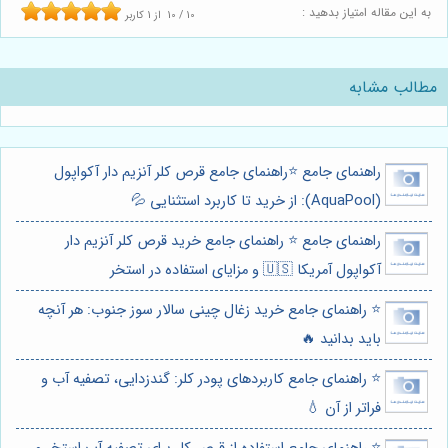
به این مقاله امتیاز بدهید :
10
/
10
از
1
کاربر
مطالب مشابه
راهنمای جامع ⭐️راهنمای جامع قرص کلر آنزیم دار آکواپول
(AquaPool): از خرید تا کاربرد استثنایی 💦
راهنمای جامع ⭐️ راهنمای جامع خرید قرص کلر آنزیم دار
آکواپول آمریکا 🇺🇸 و مزایای استفاده در استخر
⭐️ راهنمای جامع خرید زغال چینی سالار سوز جنوب: هر آنچه
باید بدانید 🔥
⭐️ راهنمای جامع کاربردهای پودر کلر: گندزدایی، تصفیه آب و
فراتر از آن 💧