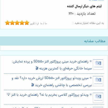
تعداد بازدید : 220
به این مقاله امتیاز بدهید :
10
/
10
از
1
کاربر
مطالب مشابه
⭐️ راهنمای خرید مینی پروژکتور النز SD550 و پرده نمایش:
سینما خانگی حرفه‌ای با کمترین هزینه 🎬
⭐️ مینی ویدئو پروژکتور النز SD550 ارزش خرید دارد؟ نقد و
بررسی تخصصی با چاشنی راهنمای خرید 🎬
⭐️ ویدئو پروژکتور کلاسی بخریم یا نه؟ راهنمای خرید با النز 💡