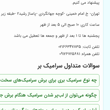
پیشنهاد می کنیم.
تهران- خ امام خمینی -کوچه جهانگردی -پاساژ رشید2 -طبقه زیر همکف -پلاک 30
ساعت کاری: 10 صبح الی 5 بعد از ظهر
پجشنبه ها تا 1 بعد از ظهر و جمعه ها تعطیل می باشد
تلفن ثابت: 02166347835
تلفن همراه: 09126725681
سوالات متداول سرامیک بر
چه نوع سرامیک بری برای برش سرامیک‌های سخت
چگونه می‌توان از لب‌پر شدن سرامیک هنگام برش جل