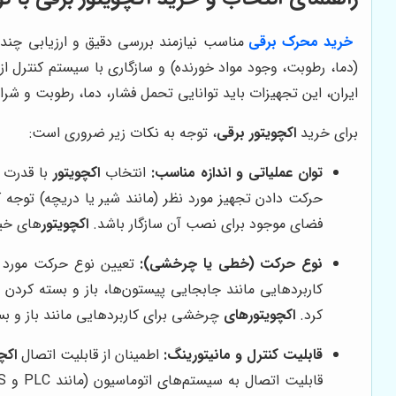
خرید محرک برقی
مناسب نیازمند بررسی دقیق و ارزیابی چن
(دما، رطوبت، وجود مواد خورنده) و سازگاری با سیستم کنترل از
ایران، این تجهیزات باید توانایی تحمل فشار، دما، رطوبت و شرا
برای خرید
اکچویتور برقی
، توجه به نکات زیر ضروری است:
توان عملیاتی و اندازه مناسب:
انتخاب
اکچویتور
با قدرت و
حرکت دادن تجهیز مورد نظر (مانند شیر یا دریچه) توجه 
فضای موجود برای نصب آن سازگار باشد.
اکچویتور
های خیل
نوع حرکت (خطی یا چرخشی):
تعیین نوع حرکت مورد نی
کاربردهایی مانند جابجایی پیستون‌ها، باز و بسته کرد
کرد.
اکچویتورهای
چرخشی برای کاربردهایی مانند باز و ب
قابلیت کنترل و مانیتورینگ:
اطمینان از قابلیت اتصال
اکچ
قابلیت اتصال به سیستم‌های اتوماسیون (مانند PLC و DCS) را داشته باشند. این قابلیت به اپراتورها امکان می‌دهد تا