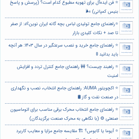
⭐️ فن ایده‌آل برای تهویه مطبوع کدام است؟ (پرسش و پاسخ
بنیس کمپانی) 🌬️
⭐️راهنمای جامع تولیدی لباس بچه گانه ایران نوین👶: از صفر
تا صد + نکات کلیدی بازار
⭐️ راهنمای جامع خرید و نصب سرعتگیر در سال 1403: هر آنچه
باید بدانید 🚦
⭐️ راهبند چیست؟ 🚧 راهنمای جامع کنترل تردد و افزایش
امنیت
⭐️ اکچویتور AUMA: راهنمای جامع انتخاب، نصب و نگهداری
در صنعت نفت و گاز 🛢️
⭐️ راهنمای جامع انتخاب محرک برقی مناسب برای اتوماسیون
صنعتی ⚙️ (با نگاهی به محرک صنعت برگزیدگان)
⭐️ آیوما یا کابوس؟ 🏗️ مقایسه جامع مزایا و معایب کاربرد