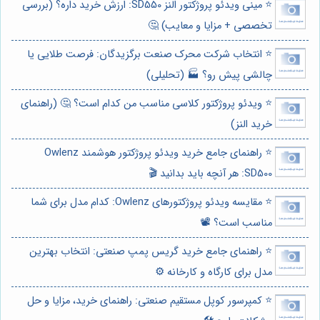
⭐️ مینی ویدئو پروژکتور النز SD550: ارزش خرید داره؟ (بررسی
تخصصی + مزایا و معایب) 🤔
⭐️ انتخاب شرکت محرک صنعت برگزیدگان: فرصت طلایی یا
چالشی پیش رو؟ 🏭 (تحلیلی)
⭐️ ویدئو پروژکتور کلاسی مناسب من کدام است؟ 🤔 (راهنمای
خرید النز)
⭐️ راهنمای جامع خرید ویدئو پروژکتور هوشمند Owlenz
SD500: هر آنچه باید بدانید 🎬
⭐️ مقایسه ویدئو پروژکتورهای Owlenz: کدام مدل برای شما
مناسب است؟ 📽️
⭐️ راهنمای جامع خرید گریس پمپ صنعتی: انتخاب بهترین
مدل برای کارگاه و کارخانه ⚙️
⭐️ کمپرسور کوپل مستقیم صنعتی: راهنمای خرید، مزایا و حل