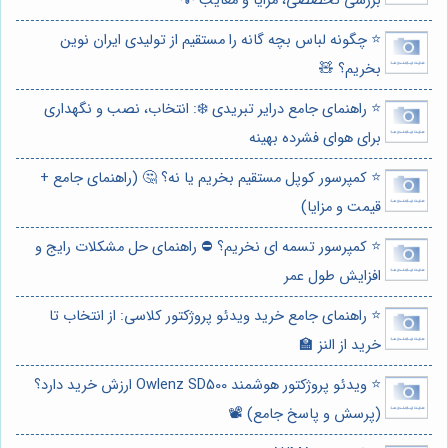
بررسی تخصصی، مزایا و معایب 💡
⭐️ چگونه لباس بچه گانه را مستقیم از تولیدی ایران نوین
بخریم؟ 🧸
⭐️ راهنمای جامع درایر تبریدی ❄️: انتخاب، نصب و نگهداری
برای هوای فشرده بهینه
⭐️ کمپرسور کوپل مستقیم بخریم یا نه؟ 🤔 (راهنمای جامع +
قیمت و مزایا)
⭐️ کمپرسور تسمه ای نخریم؟ ⛔️ راهنمای حل مشکلات رایج و
افزایش طول عمر
⭐️ راهنمای جامع خرید ویدئو پروژکتور کلاسی: از انتخاب تا
خرید از النز 🏫
⭐️ ویدئو پروژکتور هوشمند Owlenz SD500 ارزش خرید دارد؟
(پرسش و پاسخ جامع) 📽️