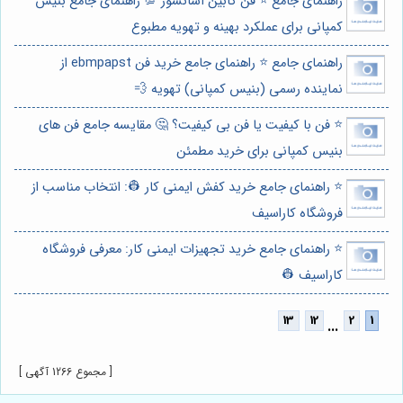
راهنمای جامع ⭐️ فن کابین آسانسور 💯 راهنمای جامع بنیس
کمپانی برای عملکرد بهینه و تهویه مطبوع
راهنمای جامع ⭐️ راهنمای جامع خرید فن ebmpapst از
نماینده رسمی (بنیس کمپانی) تهویه 💨
⭐️ فن با کیفیت یا فن بی کیفیت؟ 🤔 مقایسه جامع فن های
بنیس کمپانی برای خرید مطمئن
⭐️ راهنمای جامع خرید کفش ایمنی کار 👷: انتخاب مناسب از
فروشگاه کاراسیف
⭐️ راهنمای جامع خرید تجهیزات ایمنی کار: معرفی فروشگاه
کاراسیف 👷
...
[ مجموع 1266 آگهی ]