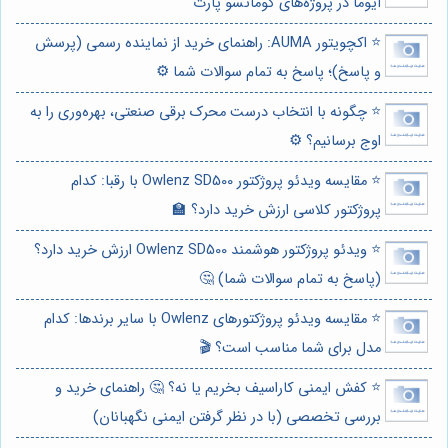
آیوما در پروژه‌های کوماتسو پارت
⭐️ اکچویتور AUMA: راهنمای خرید از نماینده رسمی (پرسش
و پاسخ)؛ پاسخ به تمام سوالات شما ⚙️
⭐️ چگونه با انتخاب درست محرک برقی صنعتی، بهره‌وری را به
اوج برسانیم؟ ⚙️
⭐️ مقایسه ویدئو پروژکتور Owlenz SD500 با رقبا: کدام
پروژکتور کلاسی ارزش خرید دارد؟ 🏫
⭐️ ویدئو پروژکتور هوشمند Owlenz SD500 ارزش خرید دارد؟
(پاسخ به تمام سوالات شما) 🤔
⭐️ مقایسه ویدئو پروژکتورهای Owlenz با سایر برندها: کدام
مدل برای شما مناسب است؟ 🎬
⭐️ کفش ایمنی کاراسیف بخریم یا نه؟ 🤔 راهنمای خرید و
بررسی تخصصی (با در نظر گرفتن ایمنی نگهبانان)