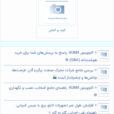
کیف و کفش
⭐️ اکچویتور AUMA: پاسخ به پرسش‌های شما برای خرید
هوشمندانه (Q&A) ⚙️
⭐️ بررسی جامع شرکت محرک صنعت برگزیدگان: فرصت‌ها،
چالش‌ها و چشم‌انداز آینده 🏭
⭐️ اکچویتور AUMA: راهنمای جامع انتخاب، نصب و نگهداری
⚙️
⭐️ افزایش طول عمر تجهیزات تابلو برق با بنیس کمپانی:
راهنمای فنی-اجرایی گام به گام ⚡️