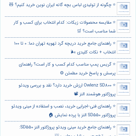
⭐️ چگونه از تولیدی لباس بچه گانه ایران نوین خرید کنیم؟ 🧸
⭐️ مقایسه محصولات زیکات: کدام انتخاب برای کسب و کار
شما مناسب است؟ 🛒
⭐️ راهنمای جامع خرید دریچه گرد تهویه تهران دما: 0 تا 100
انتخاب + نکات کلیدی 🌬️
⭐️ گریس پمپ مناسب کدام کسب و کار است؟ راهنمای
پرسش و پاسخ خرید مطمئن ⚙️
⭐️ Owlenz SD800 ارزش خرید دارد؟ نقد و بررسی ویدئو
پروژکتور هوشمند النز 📽️
⭐️ راهنمای فنی-اجرایی خرید، نصب و استفاده از مینی ویدئو
پروژکتور SD550 النز با پرده نمایش 🏠
⭐️ راهنمای جامع خرید مینی ویدئو پروژکتور النز SD550: