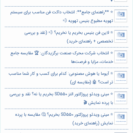
🔧
⭐️ **راهنمای جامع**: انتخاب داکت فن مناسب برای سیستم
تهویه مطبوع بنیس تهویه 💨
⭐️ لاین فن بنیس بخریم یا نخریم؟ 💨 (نقد و بررسی
تخصصی + راهنمای خرید)
⭐️ انتخاب شرکت محرک صنعت برگزیدگان: 🏆 مقایسه جامع
خدمات، مزایا و فرصت‌ها
⭐️ آیوما یا هوش مصنوعی: کدام برای کسب و کار شما مناسب
تر است؟ 🤖 (مقایسه ای)
⭐️ مینی ویدئو پروژکتور النز SD550 بخریم یا نه؟ نقد و بررسی
با پرده نمایش 🎬
⭐️ مینی ویدئو پروژکتور SD550 بخریم؟ 🤔 مقایسه با پرده
نمایش (راهنمای خرید)